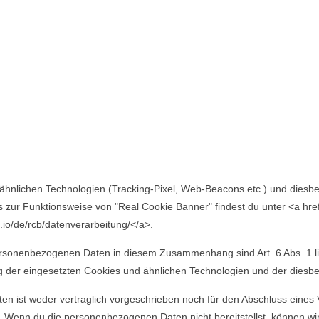
ähnlichen Technologien (Tracking-Pixel, Web-Beacons etc.) und diesbez
s zur Funktionsweise von "Real Cookie Banner" findest du unter <a href
l.io/de/rcb/datenverarbeitung/</a>.
rsonenbezogenen Daten in diesem Zusammenhang sind Art. 6 Abs. 1 lit.
ng der eingesetzten Cookies und ähnlichen Technologien und der diesbe
n ist weder vertraglich vorgeschrieben noch für den Abschluss eines Ve
Wenn du die personenbezogenen Daten nicht bereitstellst, können wir 