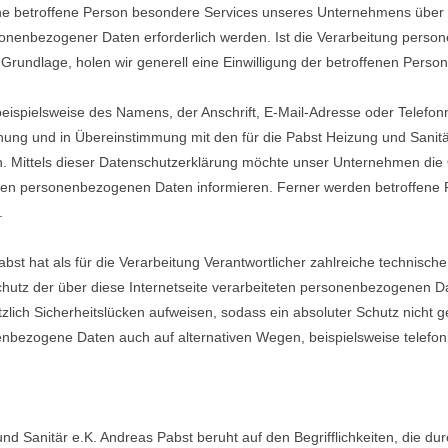
e betroffene Person besondere Services unseres Unternehmens über 
onenbezogener Daten erforderlich werden. Ist die Verarbeitung perso
 Grundlage, holen wir generell eine Einwilligung der betroffenen Person
ispielsweise des Namens, der Anschrift, E-Mail-Adresse oder Telefonn
ung und in Übereinstimmung mit den für die Pabst Heizung und Sanitä
 Mittels dieser Datenschutzerklärung möchte unser Unternehmen die Ö
ten personenbezogenen Daten informieren. Ferner werden betroffene P
.
abst hat als für die Verarbeitung Verantwortlicher zahlreiche technis
hutz der über diese Internetseite verarbeiteten personenbezogenen D
zlich Sicherheitslücken aufweisen, sodass ein absoluter Schutz nicht
nenbezogene Daten auch auf alternativen Wegen, beispielsweise telefoni
d Sanitär e.K. Andreas Pabst beruht auf den Begrifflichkeiten, die du