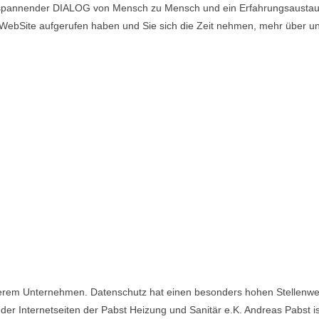
n spannender DIALOG von Mensch zu Mensch und ein Erfahrungsausta
e WebSite aufgerufen haben und Sie sich die Zeit nehmen, mehr über un
serem Unternehmen. Datenschutz hat einen besonders hohen Stellenwer
der Internetseiten der Pabst Heizung und Sanitär e.K. Andreas Pabst i