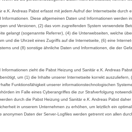
r e.K. Andreas Pabst erfasst mit jedem Aufruf der Internetseite durch 
Informationen. Diese allgemeinen Daten und Informationen werden in d
en und Versionen, (2) das vom zugreifenden System verwendete Betrie
ite gelangt (sogenannte Referrer), (4) die Unterwebseiten, welche übe
 und die Uhrzeit eines Zugriffs auf die Internetseite, (6) eine Internet
ystems und (8) sonstige ähnliche Daten und Informationen, die der Gef
 Informationen zieht die Pabst Heizung und Sanitär e.K. Andreas Pabst
ötigt, um (1) die Inhalte unserer Internetseite korrekt auszuliefern, (
rhafte Funktionsfähigkeit unserer informationstechnologischen Systeme
hörden im Falle eines Cyberangriffes die zur Strafverfolgung notwendi
den durch die Pabst Heizung und Sanitär e.K. Andreas Pabst daher ein
cherheit in unserem Unternehmen zu erhöhen, um letztlich ein optimal
e anonymen Daten der Server-Logfiles werden getrennt von allen dur