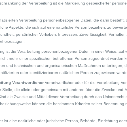
schränkung der Verarbeitung ist die Markierung gespeicherter persone
utomatisierten Verarbeitung personenbezogener Daten, die darin besteh
che Aspekte, die sich auf eine natürliche Person beziehen, zu bewert
sundheit, persönlicher Vorlieben, Interessen, Zuverlässigkeit, Verhalten
vorherzusagen.
g ist die Verarbeitung personenbezogener Daten in einer Weise, au
nicht mehr einer spezifischen betroffenen Person zugeordnet werden k
en und technischen und organisatorischen Maßnahmen unterliegen, di
tifizierten oder identifizierbaren natürlichen Person zugewiesen werd
beitung Verantwortlicher
Verantwortlicher oder für die Verarbeitung Vera
 Stelle, die allein oder gemeinsam mit anderen über die Zwecke und Mi
nd die Zwecke und Mittel dieser Verarbeitung durch das Unionsrecht o
e beziehungsweise können die bestimmten Kriterien seiner Benennung
er ist eine natürliche oder juristische Person, Behörde, Einrichtung o